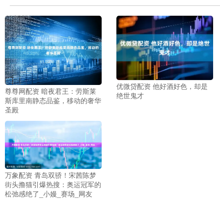
优微贷配资 他好酒好色，却是
尊尊网配资 暗夜君王：劳斯莱
绝世鬼才
斯库里南静态品鉴，移动的奢华
圣殿
万象配资 青岛双骄！宋茜陈梦
街头撸猫引爆热搜：奥运冠军的
松弛感绝了_小嫚_赛场_网友