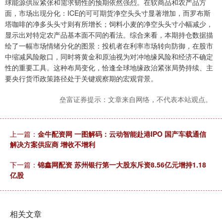
球能源供应紧张和需求韧性的预期依然强烈。在软商品和农产品方
面，市场出现分化：ICE的可可期货净空头头寸显著增加，而罗布斯
塔咖啡的净多头头寸则有所增长；饲料小麦的净空头头寸小幅减少，
显示出对特定农产品基本面不同的看法。综合来看，本期持仓数据描
绘了一幅市场情绪分化的图景：投机者在利率市场转向防御，在股市
中缩减风险敞口，同时将黄金和原油视为对冲地缘风险和经济不确定
性的重要工具。这种布局变化，恰逢全球地缘政治紧张局势持续、主
要央行货币政策路径处于关键观察期的宏观背景。
垒富证券提示：文章来自网络，不代表本站观点。
上一篇：
金牛配资网 一图解码：云动智能赴港IPO 国产车载通信
解决方案供应商 增收不增利
下一篇：
锦鑫网配资 苏州银行第一大股东斥资8.56亿元增持1.18
亿股
相关文章