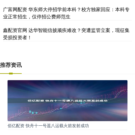
广富网配资 华东师大停招学前本科？校方独家回应：本科专
业正常招生，仅停招公费师范生
鑫配资官网 达华智能信披顽疾难改？突遭监管立案，现征集
受损投资者！
推荐资讯
佰亿配资 快舟十一号遥八运载火箭发射成功