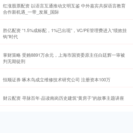
红涨股票配资 以语言互通推动文明互鉴 中外嘉宾共探语言教育
合作新机遇_一带_发展_国际
胜亿配资 “1.5%成标配，1%已出现”，VC/PE管理费进入“绩效挂
钩”时代
掌财策略 受贿8891万余元，上海市国资委原主任白廷辉一审被
判无期徒刑
恒顺证券 啄木鸟成立维修技术研究公司 注册资本100万
财云配资 寻脉百年·品读南岗历史建筑“黄房子”的故事主题讲座