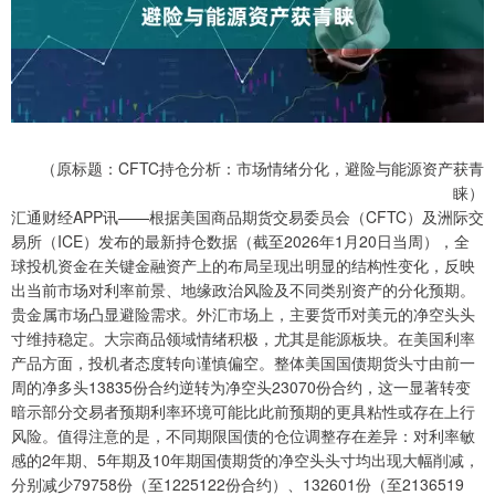
（原标题：CFTC持仓分析：市场情绪分化，避险与能源资产获青
睐）
汇通财经APP讯——根据美国商品期货交易委员会（CFTC）及洲际交
易所（ICE）发布的最新持仓数据（截至2026年1月20日当周），全
球投机资金在关键金融资产上的布局呈现出明显的结构性变化，反映
出当前市场对利率前景、地缘政治风险及不同类别资产的分化预期。
贵金属市场凸显避险需求。外汇市场上，主要货币对美元的净空头头
寸维持稳定。大宗商品领域情绪积极，尤其是能源板块。在美国利率
产品方面，投机者态度转向谨慎偏空。整体美国国债期货头寸由前一
周的净多头13835份合约逆转为净空头23070份合约，这一显著转变
暗示部分交易者预期利率环境可能比此前预期的更具粘性或存在上行
风险。值得注意的是，不同期限国债的仓位调整存在差异：对利率敏
感的2年期、5年期及10年期国债期货的净空头头寸均出现大幅削减，
分别减少79758份（至1225122份合约）、132601份（至2136519