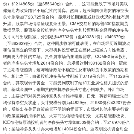
份）和214865份（至655640份）合约，，这可能反映了市场对美联
储短期内政策路径不确定性的博弈。然而，超长期国债期货的净空头
头寸则增加了23,725份合约，显示对长期通胀或财政状况的担忧有所
升温。股票市场情绪呈现复杂图景。CME交易所的标普500指数期货
数据显示，股票基金投机客的净空头头寸和股票型基金经理的净多头
头寸同时出现削减，分别减少48733份（至400381份）和49679份
（至882629份）合约。这种同步收缩可能表明，在市场经历近期波动
和估值高企的背景下，大型机构投资者正在整体上缩减方向性暴露，
转向更为中性的立场。贵金属市场凸显避险需求。COMEX黄金投机
者的净多头头寸增加2614份合约，总规模达到139162份合约，延续
了近期看涨趋势，这与地缘政治不确定性及市场对货币政策的预期相
符。相比之下，白银投机净多头头寸削减了3719份合约，至11326份
合约，其表现弱于黄金，可能受到获利了结和工业属性相关担忧的影
响。基础金属中，铜期货的投机净多头头寸也小幅减少。外汇市场
上，主要货币对美元的净空头头寸维持稳定。日元、英镑和瑞士法郎
均保持净空头状态，头寸规模分别为44829份、21980份和43207份合
约，反映出在美元政策前景不明朗的背景下，市场对其他主要央行货
币政策差异的持续评估。大宗商品领域情绪积极，尤其是能源板块。
ICE布伦特原油投机者的净多头头寸增加8509份合约，至216970份合
约；柴油净多头头寸亦大幅增加14064份合约。这表明投机资金对全