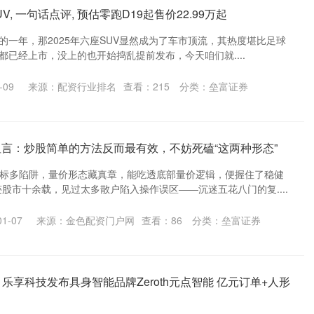
V, 一句话点评, 预估零跑D19起售价22.99万起
井喷的一年，那2025年六座SUV显然成为了车市顶流，其热度堪比足球
都已经上市，没上的也开始捣乱提前发布，今天咱们就....
-09
来源：配资行业排名
查看：
215
分类：
垒富证券
坦言：炒股简单的方法反而最有效，不妨死磕“这两种形态”
指标多陷阱，量价形态藏真章，能吃透底部量价逻辑，便握住了稳健
迹股市十余载，见过太多散户陷入操作误区——沉迷五花八门的复....
1-07
来源：金色配资门户网
查看：
86
分类：
垒富证券
 乐享科技发布具身智能品牌Zeroth元点智能 亿元订单+人形