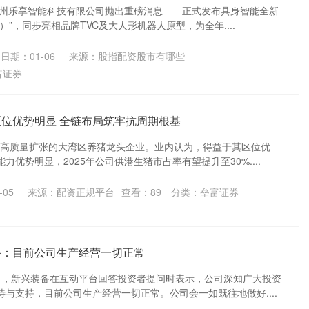
，苏州乐享智能科技有限公司抛出重磅消息——正式发布具身智能全新
th）”，同步亮相品牌TVC及大人形机器人原型，为全年....
日期：01-06
来源：股指配资股市有哪些
富证券
区位优势明显 全链布局筑牢抗周期根基
）是高质量扩张的大湾区养猪龙头企业。业内认为，得益于其区位优
力优势明显，2025年公司供港生猪市占率有望提升至30%....
-05
来源：配资正规平台
查看：
89
分类：
垒富证券
备：目前公司生产经营一切正常
8日，新兴装备在互动平台回答投资者提问时表示，公司深知广大投资
与支持，目前公司生产经营一切正常。公司会一如既往地做好....