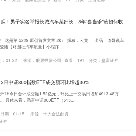
裂瓜！男子实名举报长城汽车某部长，8年“喜当爹”该如何收
 · 这是第 5229 原创首发文章 2k+ 撰稿：云龙 出品：道哥说车
登陆【财圈社汽车质量】小程序....
：01-22
来源：股票投资公司
查看：
191
分类：
垒富证券
 3只中证800指数ETF成交额环比增超30%
ETF今日合计成交额1.52亿元，环比上一交易日增加4913.48万
 具体来看，添富中证800ETF（515....
日期：01-15
来源：十大合法配资
证券