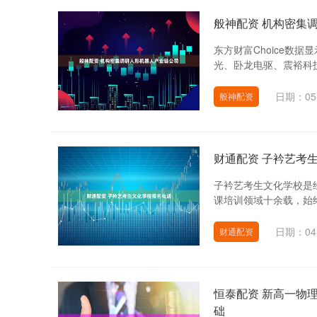
般神配资 机构密集
东方财富Choice数
光、卧龙电驱、震裕科技
日期：05
般神配资
财通配资 子衿艺考
子衿艺考生文化学校是
课培训领域十余载，始终
日期：04
财通配资
恒泰配资 新高一物
础