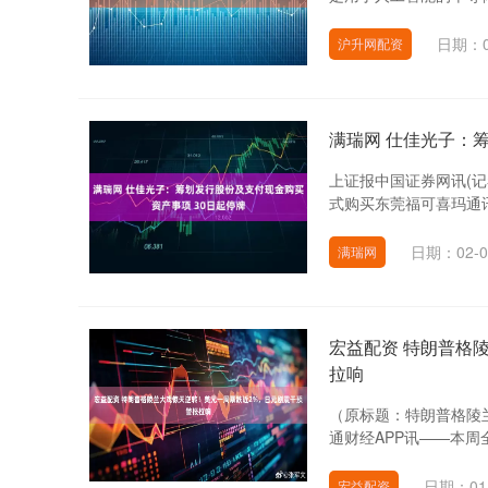
日期：0
沪升网配资
满瑞网 仕佳光子：
上证报中国证券网讯(
式购买东莞福可喜玛通讯
日期：02-0
满瑞网
宏益配资 特朗普格
拉响
（原标题：特朗普格陵
通财经APP讯——本周
日期：01
宏益配资