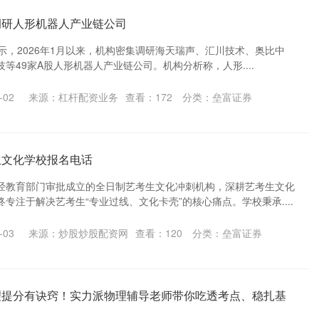
调研人形机器人产业链公司
据显示，2026年1月以来，机构密集调研海天瑞声、汇川技术、奥比中
等49家A股人形机器人产业链公司。机构分析称，人形....
-02
来源：杠杆配资业务
查看：
172
分类：
垒富证券
生文化学校报名电话
经教育部门审批成立的全日制艺考生文化冲刺机构，深耕艺考生文化
专注于解决艺考生“专业过线、文化卡壳”的核心痛点。学校秉承....
-03
来源：炒股炒股配资网
查看：
120
分类：
垒富证券
理提分有诀窍！实力派物理辅导老师带你吃透考点、稳扎基