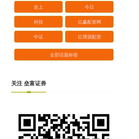
史上
今日
科技
亿赢配资网
中证
亿博源配资
全部话题标签
关注 垒富证券