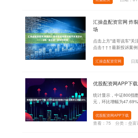
汇操盘配资官网 炸
场
点击上方"道哥说车"关注
点击↑↑↑最新投诉案例
日期
汇操盘配资官网
优股配资网APP下载
统计显示，中证800指数
元，环比增幅为47.69%。
优股配资网APP下载
查看：
75
分类：
垒富