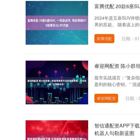
富腾优配 20款6座SU
2024年是五座SUV
界的苏超。 随着该上的
日期：01
富腾优配
睿迎网配资 陈小群
股市实战箴言：“复杂
盈利的核心密钥。” 混
日期：0
睿迎网配资
智信通配资APP下载
机器人勾勒新蓝图