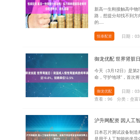
新高一生刚接触高中物
路，想提分却找不到方
的....
日期：03
恒泰配资
御龙优配 世界肾脏日
今天（3月12日）是第
命，守护地球”，首次将
日期：03
御龙优配
查看：
96
分类：
垒富
沪升网配资 因人工
日本芯片测试设备制造商爱
是用于人工智能的半导体需