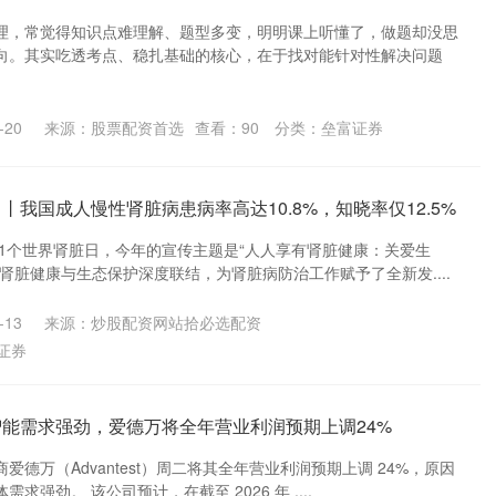
理，常觉得知识点难理解、题型多变，明明课上听懂了，做题却没思
向。其实吃透考点、稳扎基础的核心，在于找对能针对性解决问题
-20
来源：股票配资首选
查看：
90
分类：
垒富证券
丨我国成人慢性肾脏病患病率高达10.8%，知晓率仅12.5%
21个世界肾脏日，今年的宣传主题是“人人享有肾脏健康：关爱生
肾脏健康与生态保护深度联结，为肾脏病防治工作赋予了全新发....
-13
来源：炒股配资网站拾必选配资
证券
智能需求强劲，爱德万将全年营业利润预期上调24%
德万（Advantest）周二将其全年营业利润预期上调 24%，原因
求强劲。 该公司预计，在截至 2026 年 ....