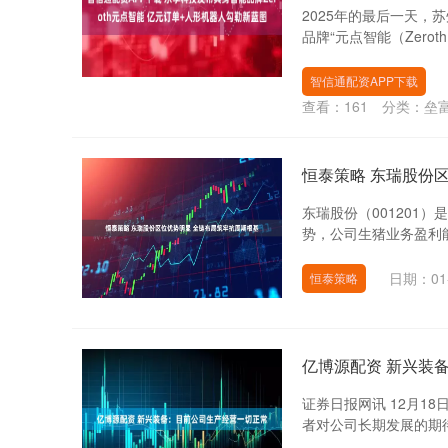
2025年的最后一天
品牌“元点智能（Zero
智信通配资APP下载
查看：
161
分类：
垒
恒泰策略 东瑞股份
东瑞股份（001201
势，公司生猪业务盈利能
日期：01
恒泰策略
亿博源配资 新兴装
证券日报网讯 12月1
者对公司长期发展的期待