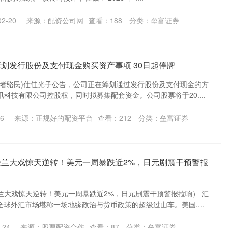
2-20
来源：配资公司网
查看：
188
分类：
垒富证券
筹划发行股份及支付现金购买资产事项 30日起停牌
记者骆民)仕佳光子公告，公司正在筹划通过发行股份及支付现金的方
科技有限公司控股权，同时拟募集配套资金。公司股票将于20....
6
来源：正规好的配资平台
查看：
212
分类：
垒富证券
陵兰大戏惊天逆转！美元一周暴跌近2%，日元剧震干预警报
兰大戏惊天逆转！美元一周暴跌近2%，日元剧震干预警报拉响） 汇
全球外汇市场堪称一场地缘政治与货币政策的超级过山车。美国....
-24
来源：股票配资合作
查看：
87
分类：
垒富证券