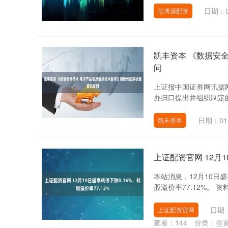
日期：0
亿博源配资
凯丰资本 《数据安
问
上证报中国证券网讯据网
办归口提出并组织制定的
日期：01
凯丰资本
上证配资官网 12月1
本站消息，12月10日盛泰
股溢价率77.12%。 资
日期：
上证配资官网
查看：
144
分类：
垒