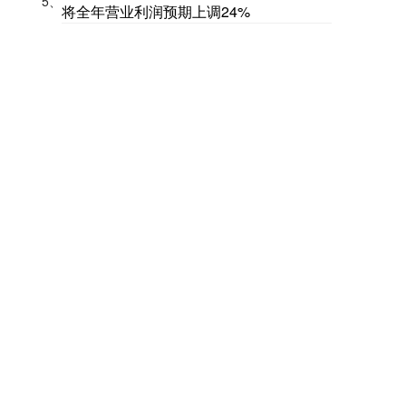
5、
将全年营业利润预期上调24%