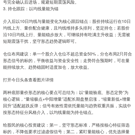
号完全确认后进场，规避短期震荡风险。
3. 持仓跟踪：以均线量能为锚
介入后以10日均线与量能变化为核心跟踪锚点：股价持续运行在10日
均线上方、量价配合健康，且均线维持多头排列，坚定持仓；若股价
沿10日均线上行、量能稳步放大，可继续持有吃满主升收益；无需被
短期震荡干扰，坚守形态趋势逻辑即可。
仓位布局建议：单一个股介入仓位不超总资金50%，分仓布局2只符合
形态信号的标的，平衡收益与资金安全性；走势符合预期时，可在量
能持续放大、趋势稳固时适度加仓，放大收益。
打开今日头条查看图片详情
两种底部量价形态的核心要点可总结为：以“量能验底、形态定势”为
核心逻辑，“量缩极点+中阳增量”适配长期盘整启涨，“缩量新低+增量
回升”适配超跌反弹；信号有效性需依托量能与趋势双重共振，实战中
按形态特征分风格介入，以均线量能为持仓锚点。
给股民的核心投资建议：第一，坚守形态标准，严格按核心特征筛选
标的，不降低要求过滤虚假信号；第二，紧盯量能核心，优先选择量