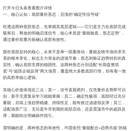
打开今日头条查看图片详情
一、核心认知：底部量价形态，启涨的“确定性信号锚”
吃透这两种底部形态，先掌握其底层逻辑——它们是主力在底部完成
吸筹后，释放的明确启涨信号，核心本质是“量能验底，形态定势”，
通过量价双重共振确认底部有效性。
股价底部反转的核心，从来不是单一因素推动：量能反映市场供求关
系的根本变化，标志主力资金的进场节奏；形态则验证趋势转折的真
实性，确认底部支撑的稳固性。这两种形态分别适配“长期盘整筑
底”与“超跌企稳反弹”两大场景，覆盖绝大多数底部行情，却有着一致
的高胜率核心逻辑。
其核心价值体现在三点：其一，信号直观易判，仅凭量价走势即可识
别，新手无需复杂学习就能掌握；其二，确定性极强，底部经过充分
蓄能，后续上涨趋势稳健、持续性足，能有效过滤虚假反弹；其三，
适配场景广泛，无论是牛市初期的底部启动，还是震荡市中的超跌反
弹，都能给出明确操作指引。
需明确的是，两种形态的有效性，均需依托“量能配合+趋势共振”的核