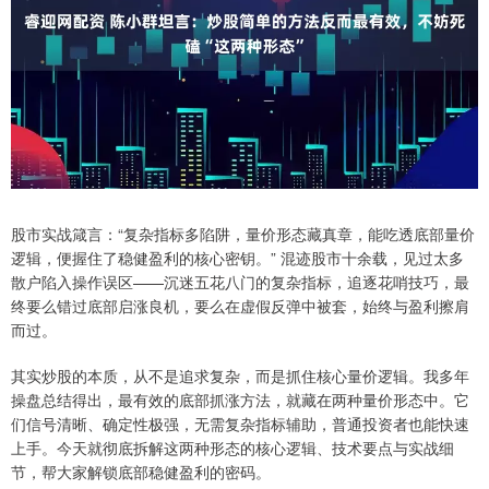
股市实战箴言：“复杂指标多陷阱，量价形态藏真章，能吃透底部量价
逻辑，便握住了稳健盈利的核心密钥。” 混迹股市十余载，见过太多
散户陷入操作误区——沉迷五花八门的复杂指标，追逐花哨技巧，最
终要么错过底部启涨良机，要么在虚假反弹中被套，始终与盈利擦肩
而过。
其实炒股的本质，从不是追求复杂，而是抓住核心量价逻辑。我多年
操盘总结得出，最有效的底部抓涨方法，就藏在两种量价形态中。它
们信号清晰、确定性极强，无需复杂指标辅助，普通投资者也能快速
上手。今天就彻底拆解这两种形态的核心逻辑、技术要点与实战细
节，帮大家解锁底部稳健盈利的密码。