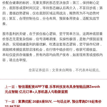
价配合健康的标的，无量支撑的形态坚决放弃；第三，保持耐心定
力，底部形成需时间沉淀，等待形态确认后再介入，不盲目抄底；第
四，遵循趋势逻辑，仅在底部区域运用战法，顺势而为不与趋势对
抗；第五，合理控制仓位，分仓布局、预留备用资金，适配实战节
奏。
股市盈利的关键，在于抓住核心逻辑、坚守简单方法。这两种底部量
价形态无需复杂指标，信号清晰易懂、实操性极强，是散户摆脱追涨
杀跌、实现稳健盈利的最优解。吃透这套形态逻辑，坚守操作纪律，
就能精准捕捉底部启涨机会，在行情中稳步前行，收获可观收益。
本站仅提供存储服务，所有内容均由用户发布，如发现有害或侵权内
容，请点击举报。
垒富证券提示：文章来自网络，不代表本站观点。
上一篇：
智信通配资APP下载 乐享科技发布具身智能品牌Zeroth
元点智能 亿元订单+人形机器人勾勒新蓝图
下一篇：
富腾优配 20款6座SUV, 一句话点评, 预估零跑D19起售价
22.99万起