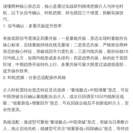
读懂两种核心形态后，核心是通过实战研判精准把握介入与持仓时
机，以下从信号确认、时机把握、持仓跟踪三个维度，拆解实操技
巧。
1. 信号确认：多重共振提升胜率
有效底部信号需满足四重共振：一是量能共振，形态出现时量能符合
核心标准，后续量能持续在线无萎缩；二是形态共振，严格契合两种
形态的核心特征，突破或回升力度扎实；三是均线共振，股价站稳10
日均线上方，短期均线形成多头排列；四是趋势共振，标的处于底部
区域，中期趋势开始转向上行。多重共振可最大限度过滤虚假底部，
提升操作胜率。
2. 时机把握：分形态适配操作风格
介入时机需结合形态特征灵活选择：“量缩极点+中阳增量”形态，可在
中阳突破当日确认量能配合后介入，或次日回调至10日均线附近低
吸；“缩量新低+增量回升”形态，可在回踩企稳且不创新低时介入，安
全性更高。
风格适配：激进型可聚焦“量缩极点+中阳突破”形态，突破当日果断介
入，抢占启动先机；稳健型可关注“缩量新低+回踩确认”形态，等待信