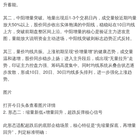
升蓄能。
其二，中阳增量突破。地量出现后1-3个交易日内，成交量较近期均量
放大50%以上，股价同步收出实体饱满的中阳线，稳稳站在10日均线
上方，突破前期盘整区间上沿。中阳增量的核心是验证主力进攻意
图，量能放大说明资金主动进场，中阳线突破则标志趋势正式反转。
其三，量价均线共振。上涨初期呈现“价增量增”的健康态势，成交量
温和递增，股价同步稳步上扬；进入主升段后，或出现“无量拉升”走
势，印证主力控盘力强、筹码高度集中。同时均线系统从叠合状态逐
步发散，形成10日、20日、30日均线多头排列，进一步强化上涨趋
势。
图片
打开今日头条查看图片详情
2. 形态二：缩量新低+增量回升，超跌反弹核心信号
此形态适配超跌后的底部企稳场景，核心特征是“先缩量探底，再增量
回升”，判定标准明确：