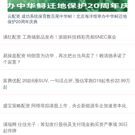
云配资 成功系统保育数百尾中华鲟！北京海洋馆举办中华鲟迁地
保护20周年庆典
满红配资 工商储新品发布！派能科技精彩亮相SNEC展会
易操盘配资 特朗普为访华，再次把台当局卖了！赖清德承诺了
个寂寞？
富腾优配 20款6座SUV, 一句话点评, 预估零跑D19起售价22.99万
起
盛宝策略配资 阿维塔拟港股上市，央企新能源车企加速资本化
满瑞网 仕佳光子：筹划发行股份及支付现金购买资产事项 30日
起停牌