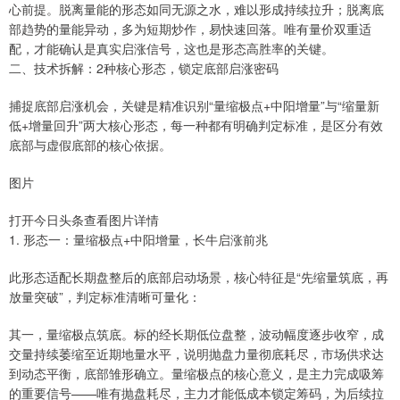
心前提。脱离量能的形态如同无源之水，难以形成持续拉升；脱离底
部趋势的量能异动，多为短期炒作，易快速回落。唯有量价双重适
配，才能确认是真实启涨信号，这也是形态高胜率的关键。
二、技术拆解：2种核心形态，锁定底部启涨密码
捕捉底部启涨机会，关键是精准识别“量缩极点+中阳增量”与“缩量新
低+增量回升”两大核心形态，每一种都有明确判定标准，是区分有效
底部与虚假底部的核心依据。
图片
打开今日头条查看图片详情
1. 形态一：量缩极点+中阳增量，长牛启涨前兆
此形态适配长期盘整后的底部启动场景，核心特征是“先缩量筑底，再
放量突破”，判定标准清晰可量化：
其一，量缩极点筑底。标的经长期低位盘整，波动幅度逐步收窄，成
交量持续萎缩至近期地量水平，说明抛盘力量彻底耗尽，市场供求达
到动态平衡，底部雏形确立。量缩极点的核心意义，是主力完成吸筹
的重要信号——唯有抛盘耗尽，主力才能低成本锁定筹码，为后续拉