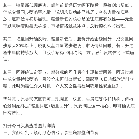
其一，缩量新低现底迹。标的前期经历大幅下跌后，股价创出新低，
但成交量同步萎缩至地量，说明杀跌动能已耗尽，空头力量彻底释
放，底部信号初步显现。缩量新低的核心是验证底部有效性——无量
下跌意味着抛盘无承接，市场情绪触及冰点，反转契机即将出现。
其二，增量回升确反转。缩量新低后，股价开始企稳回升，成交量同
步放大30%以上，说明买盘力量逐步进场，市场情绪回暖。若回升过
程中量能持续放大，且股价站稳10日均线上方，底部反转信号正式确
认。
其三，回踩确认定买点。部分标的回升后会出现短暂回踩，回调过程
中成交量持续萎缩，且股价未再创出新低，回踩至10日均线附近时企
稳，此时为最佳介入时机，介入安全性与盈利确定性双重提升。
需注意，此类形态底部可呈现圆底、双底、头肩底等多样结构，但核
心逻辑始终是“缩量探底+增量回升”，只要满足这一核心，即可确认底
部有效性。
打开今日头条查看图片详情
三、实战研判：紧盯形态信号，拿捏底部盈利节奏