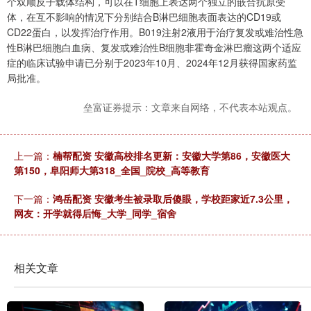
个双顺反子载体结构，可以在T细胞上表达两个独立的嵌合抗原受
体，在互不影响的情况下分别结合B淋巴细胞表面表达的CD19或
CD22蛋白，以发挥治疗作用。B019注射2液用于治疗复发或难治性急
性B淋巴细胞白血病、复发或难治性B细胞非霍奇金淋巴瘤这两个适应
症的临床试验申请已分别于2023年10月、2024年12月获得国家药监
局批准。
垒富证券提示：文章来自网络，不代表本站观点。
上一篇：
楠帮配资 安徽高校排名更新：安徽大学第86，安徽医大
第150，阜阳师大第318_全国_院校_高等教育
下一篇：
鸿岳配资 安徽考生被录取后傻眼，学校距家近7.3公里，
网友：开学就得后悔_大学_同学_宿舍
相关文章