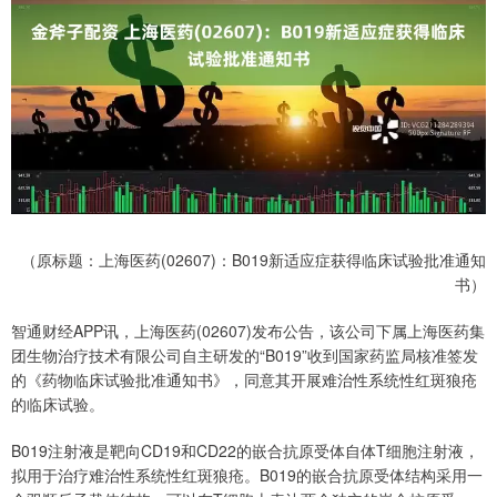
（原标题：上海医药(02607)：B019新适应症获得临床试验批准通知
书）
智通财经APP讯，上海医药(02607)发布公告，该公司下属上海医药集
团生物治疗技术有限公司自主研发的“B019”收到国家药监局核准签发
的《药物临床试验批准通知书》，同意其开展难治性系统性红斑狼疮
的临床试验。
B019注射液是靶向CD19和CD22的嵌合抗原受体自体T细胞注射液，
拟用于治疗难治性系统性红斑狼疮。B019的嵌合抗原受体结构采用一